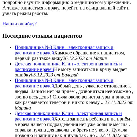
подробно изучить информацию о медицинском учреждении.
А также записаться к врачу, перейти на официальный сайт и
узнать режим работы.
Нашли ошибку?
Последние отзывы пациентов
Поликлиника №3 Клин - электронная запись и
расписание врачей
Хамское обращение к пациентом,
первый раз такое вижу
26.12.2023
от Мария
Детская поликлиника Клин - электронная запись и
расписание врачей
Не могу записаться к врачу выдает
ошибку
05.12.2023
от Валерий
Поликлиника №3 Клин - электронная запись и
расписание врачей
Добрый день , ужасное отношение к
людям! Записи нет на приём , дозвониться невозможно ,
звоню весь день ! Стояла около регистратуры и видела
как разрывается телефон и никто к нему ...
23.11.2022
от
Марина
Детская поликлиника Клин - электронная запись и
расписание врачей
Хотела записать ребёнка в на приём ,
а врача нашего подразделения нет уже больше месяца ,
справка нужна для школы , а брать не у кого . Думала
позвоню и запишу как-нибудь так , но ...
22.11.2022
от