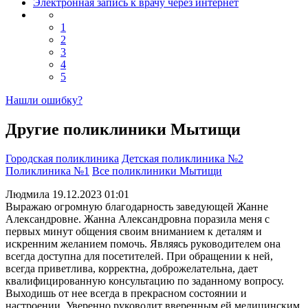
Электронная запись к врачу через интернет
1
2
3
4
5
Нашли ошибку?
Другие поликлиники Мытищи
Городская поликлиника
Детская поликлиника №2
Поликлиника №1
Все поликлиники Мытищи
Людмила
19.12.2023 01:01
Выражаю огромную благодарность заведующей Жанне
Александровне. Жанна Александровна поразила меня с
первых минут общения своим вниманием к деталям и
искренним желанием помочь. Являясь руководителем она
всегда доступна для посетителей. При обращении к ней,
всегда приветлива, корректна, доброжелательна
, дает
квалифицированн
ую консультацию по заданному вопросу.
Выходишь от нее всегда в прекрасном состоянии и
настроении. Уверенно руководит вверенным ей медицинским